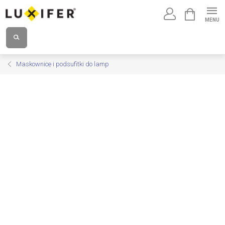
Przejść
KOSZYK
do
treści
Maskownice i podsufitki do lamp