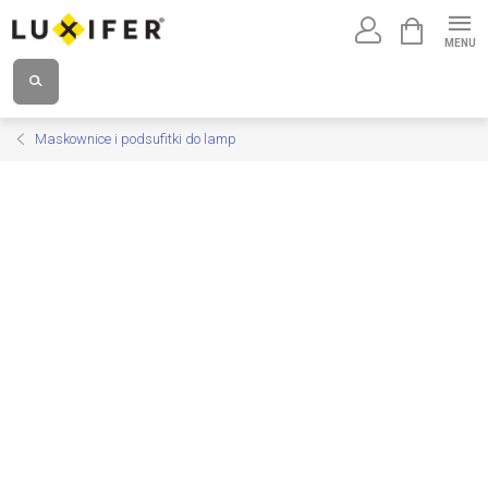
Przejść
KOSZYK
do
treści
Maskownice i podsufitki do lamp