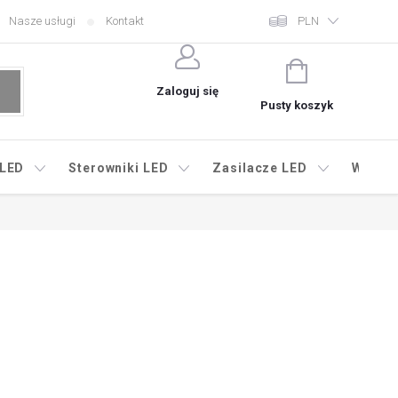
Nasze usługi
Kontakt
PLN
KOSZYK
Zaloguj się
Pusty koszyk
 LED
Sterowniki LED
Zasilacze LED
Wyprz