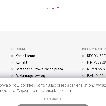
E-mail
Podanie adresu e-mail jest równoznaczne 
osobowych
.
INFORMACJE
INFORMACJE 
Konto klienta
REGON: 520
Kontakt
NIP: PL5252
Sprzedaż hurtowa i współpraca
Numer rachu
Reklamacje i zwroty
IBAN: PL56 
Sposoby płatności
SWIFT: BP
żywa plików cookies. Kontynuując przeglądanie tej strony, wyr
Dostawa
Regulamin
rzystanie. Więcej informacji znajdziesz
tutaj
.
Polityka pry
Ustawienia