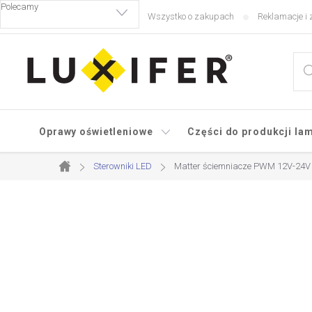
Przejść
Wszystko o zakupach
Reklamacje i 
do
treści
Oprawy oświetleniowe
Części do produkcji la
Sterowniki LED
Matter ściemniacze PWM 12V-24V
Home