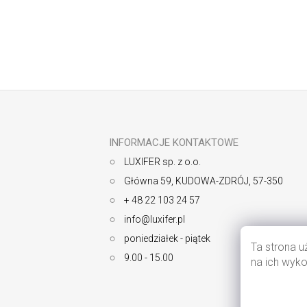
Odbierz newsletter
S
t
o
p
k
INFORMACJE KONTAKTOWE
a
LUXIFER sp. z o.o.
Główna 59, KUDOWA-ZDRÓJ, 57-350
+ 48 22 103 24 57
info@luxifer.pl
poniedziałek - piątek
Ta strona u
9.00 - 15.00
na ich wyko