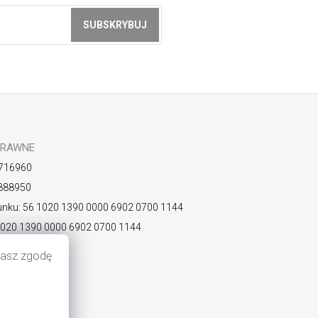
SUBSKRYBUJ
z akceptacją
zasad ochrony danych
PRAWNE
716960
888950
nku: 56 1020 1390 0000 6902 0700 1144
1020 1390 0000 6902 0700 1144
KOPLPW
ażasz zgodę
watności