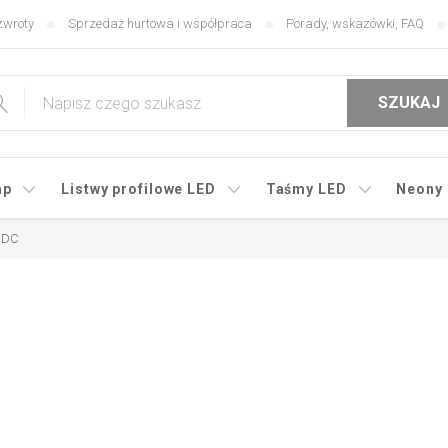
zwroty
Sprzedaż hurtowa i współpraca
Porady, wskazówki, FAQ
SZUKAJ
mp
Listwy profilowe LED
Taśmy LED
Neony
 DC