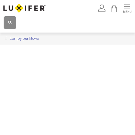
Przejść
KOSZYK
do
treści
Lampy punktowe