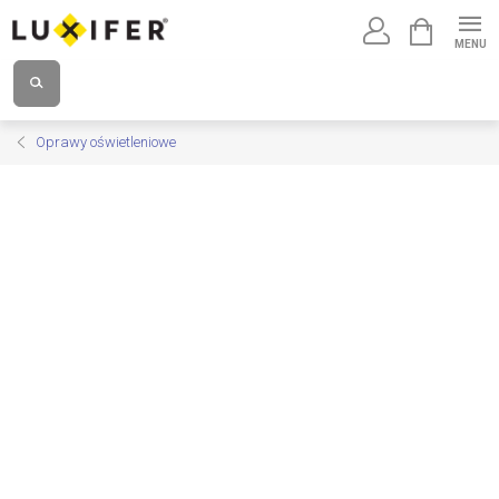
Przejść
KOSZYK
do
treści
Oprawy oświetleniowe