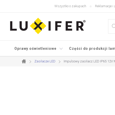
Przejść
Wszystko o zakupach
Reklamacje i 
do
treści
Oprawy oświetleniowe
Części do produkcji la
Zasilacze LED
Impulsowy zasilacz LED IP65 12V
Home