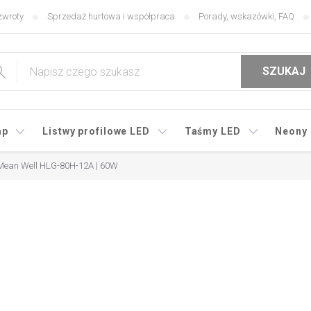
zwroty
Sprzedaż hurtowa i współpraca
Porady, wskazówki, FAQ
SZUKAJ
mp
Listwy profilowe LED
Taśmy LED
Neony
 Mean Well HLG-80H-12A | 60W