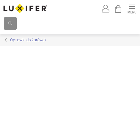
Przejść
KOSZYK
do
treści
Oprawki do żarówek