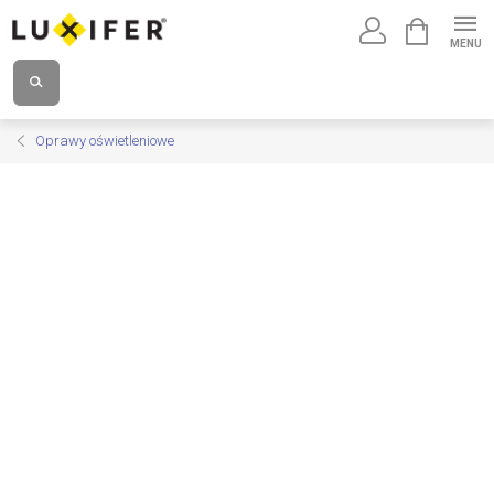
Przejść
KOSZYK
do
treści
Oprawy oświetleniowe