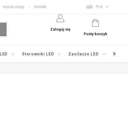
Nasze usługi
Kontakt
PLN
KOSZYK
Zaloguj się
Pusty koszyk
 LED
Sterowniki LED
Zasilacze LED
Wyprz