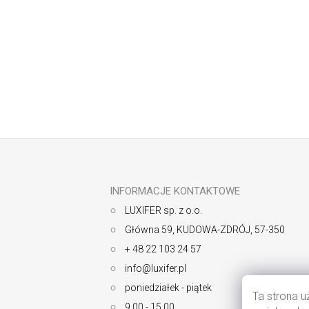
Odbierz newsletter
S
t
o
p
k
INFORMACJE KONTAKTOWE
a
LUXIFER sp. z o.o.
Główna 59, KUDOWA-ZDRÓJ, 57-350
+ 48 22 103 24 57
info@luxifer.pl
poniedziałek - piątek
Ta strona u
9.00 - 15.00