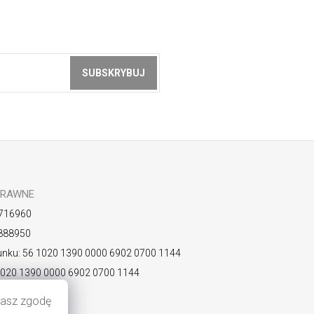
SUBSKRYBUJ
z akceptacją
zasad ochrony danych
PRAWNE
716960
888950
nku: 56 1020 1390 0000 6902 0700 1144
1020 1390 0000 6902 0700 1144
KOPLPW
ażasz zgodę