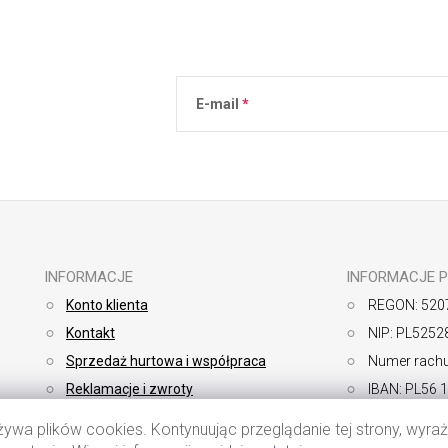
E-mail
Podanie adresu e-mail jest równoznaczne 
osobowych
.
INFORMACJE
INFORMACJE 
Konto klienta
REGON: 520
Kontakt
NIP: PL5252
Sprzedaż hurtowa i współpraca
Numer rachu
Reklamacje i zwroty
IBAN: PL56 
Sposoby płatności
SWIFT: BP
żywa plików cookies. Kontynuując przeglądanie tej strony, wyr
Dostawa
Regulamin