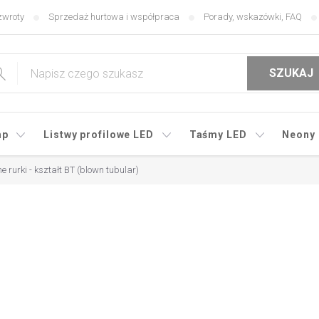
zwroty
Sprzedaż hurtowa i współpraca
Porady, wskazówki, FAQ
SZUKAJ
mp
Listwy profilowe LED
Taśmy LED
Neony
rurki - kształt BT (blown tubular)